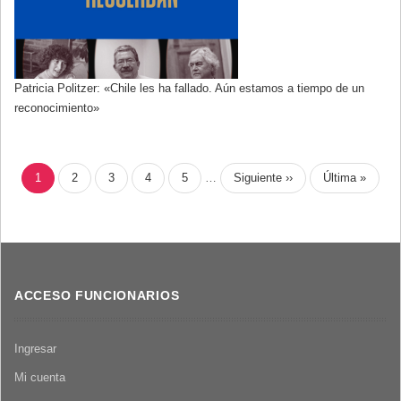
Patricia Politzer: «Chile les ha fallado. Aún estamos a tiempo de un
reconocimiento»
PAGINACIÓN
Página
1
Page
2
Page
3
Page
4
Page
5
…
Siguiente
Siguiente ››
Última
Última »
actual
página
página
ACCESO FUNCIONARIOS
Ingresar
Mi cuenta