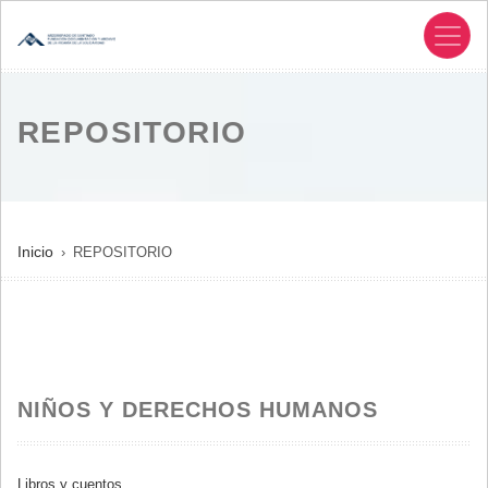
Pasar
al
contenido
principal
REPOSITORIO
SOBRESCRIBIR
Inicio
REPOSITORIO
ENLACES
DE
AYUDA
A
LA
NIÑOS Y DERECHOS HUMANOS
NAVEGACIÓN
Libros y cuentos