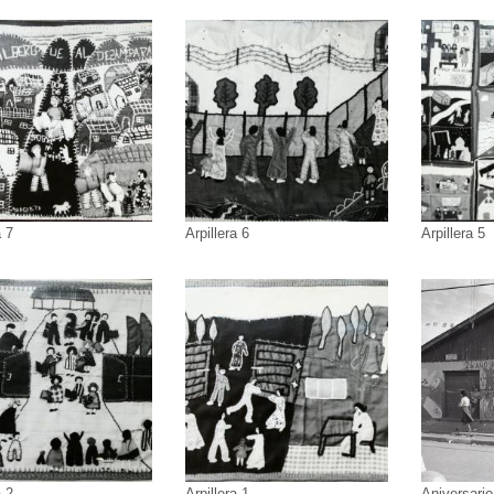
a 7
Arpillera 6
Arpillera 5
a 2
Arpillera 1
Aniversario