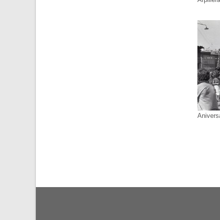
Anivers
PAGIN