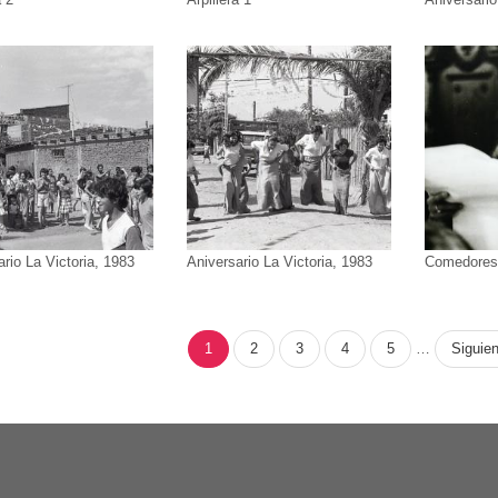
ario La Victoria, 1983
Aniversario La Victoria, 1983
Comedores 
ACIÓN
Página
1
Page
2
Page
3
Page
4
Page
5
…
Siguien
Siguien
actual
página