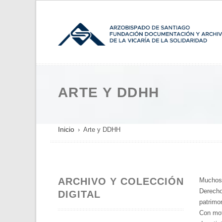
Pasar
al
contenido
principal
ARTE Y DDHH
SOBRESCRIBIR
Inicio
Arte y DDHH
ENLACES
DE
AYUDA
ARCHIVO Y COLECCIÓN
A
Muchos 
Derecho
DIGITAL
LA
patrimon
NAVEGACIÓN
Con mot