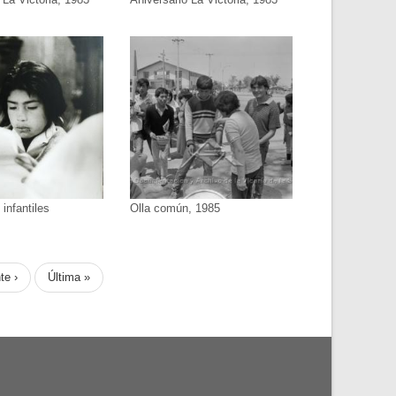
infantiles
Olla común, 1985
te
te ›
Última
Última »
página