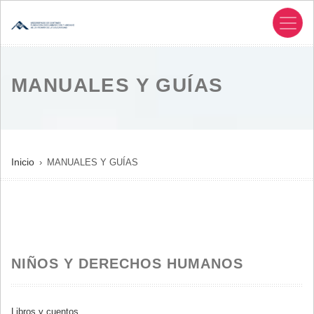
Pasar
al
contenido
principal
MANUALES Y GUÍAS
SOBRESCRIBIR
Inicio
MANUALES Y GUÍAS
ENLACES
DE
AYUDA
A
LA
NIÑOS Y DERECHOS HUMANOS
NAVEGACIÓN
Libros y cuentos