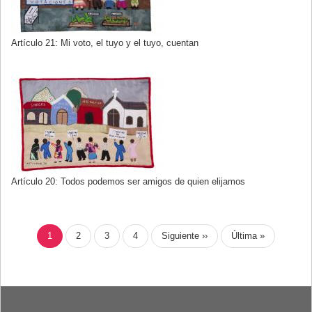
Artículo 21: Mi voto, el tuyo y el tuyo, cuentan
Artículo 20: Todos podemos ser amigos de quien elijamos
PAGINACIÓN
Página
1
Page
2
Page
3
Page
4
Siguiente
Siguiente ››
Última
Última »
actual
página
página