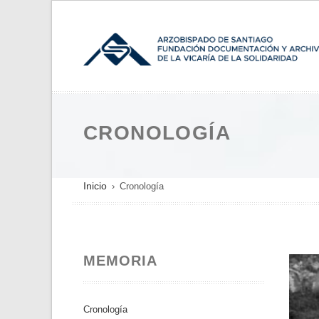
Pasar
al
contenido
principal
CRONOLOGÍA
SOBRESCRIBIR
Inicio
Cronología
ENLACES
DE
AYUDA
MEMORIA
A
LA
NAVEGACIÓN
Cronología