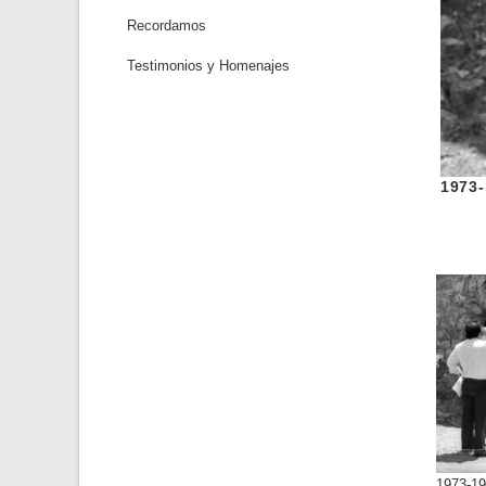
Recordamos
Testimonios y Homenajes
1973
1977
1981
1983
1987
1990
1973-19