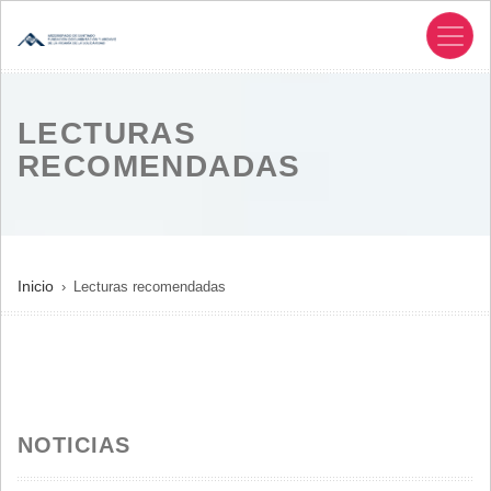
Pasar
al
contenido
principal
LECTURAS
RECOMENDADAS
SOBRESCRIBIR
Inicio
Lecturas recomendadas
ENLACES
DE
AYUDA
A
LA
NOTICIAS
NAVEGACIÓN