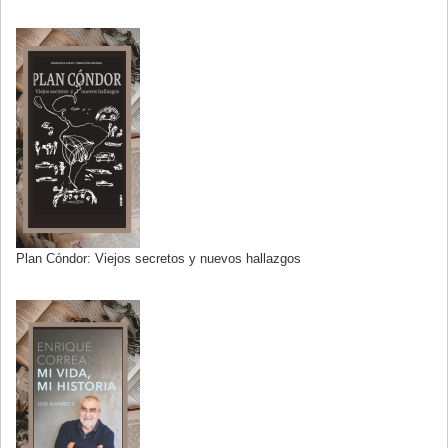
Plan Cóndor: Viejos secretos y nuevos hallazgos