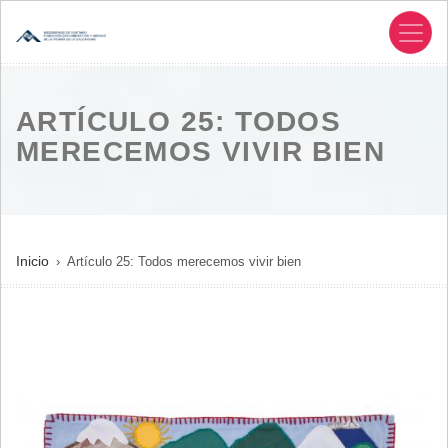
Pasar
al
contenido
principal
ARTÍCULO 25: TODOS
MERECEMOS VIVIR BIEN
SOBRESCRIBIR
Inicio
Artículo 25: Todos merecemos vivir bien
ENLACES
DE
AYUDA
A
LA
NAVEGACIÓN