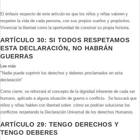
Artículo
3:
El énfasis respecto de este artículo es que los niños y niñas valoren y
Todos
respeten la vida de cada persona, con sus propios sueños y propósitos.
tenemos
Vivenciar la libertad como la oportunidad de construir su propia historia.
derecho
a
ARTÍCULO 30: SI TODOS RESPETAMOS
una
ESTA DECLARACIÓN, NO HABRÁN
vida
GUERRAS
libre
y
Lee más
sobre
buena.
"Nadie puede suprimir los derechos y deberes proclamados en esta
Artículo
declaración"
30:
Si
Como cierre, se reforzará el concepto de la dignidad inherente de cada ser
todos
humano, aplicado a alguna situación de guerra o conflicto. Se buscará que
respetamos
niños y niñas hablen con libertad sobre cómo se podrían solucionar los
esta
conflictos respetando la Declaración Universal de los derechos Humanos.
declaración,
no
ARTÍCULO 29: TENGO DERECHOS Y
habrán
TENGO DEBERES
guerras