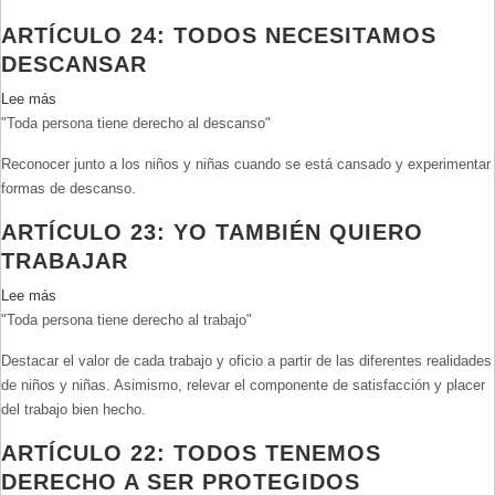
vivir
ARTÍCULO 24: TODOS NECESITAMOS
bien
DESCANSAR
Lee más
sobre
"Toda persona tiene derecho al descanso"
Artículo
24:
Reconocer junto a los niños y niñas cuando se está cansado y experimentar
Todos
formas de descanso.
necesitamos
descansar
ARTÍCULO 23: YO TAMBIÉN QUIERO
TRABAJAR
Lee más
sobre
"Toda persona tiene derecho al trabajo"
Artículo
23:
Destacar el valor de cada trabajo y oficio a partir de las diferentes realidades
Yo
de niños y niñas. Asimismo, relevar el componente de satisfacción y placer
también
del trabajo bien hecho.
quiero
trabajar
ARTÍCULO 22: TODOS TENEMOS
DERECHO A SER PROTEGIDOS