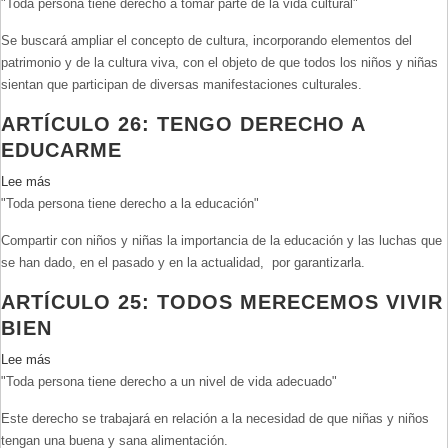
"Toda persona tiene derecho a tomar parte de la vida cultural"
Artículo
27:
Se buscará ampliar el concepto de cultura, incorporando elementos del
Yo
patrimonio y de la cultura viva, con el objeto de que todos los niños y niñas
también
sientan que participan de diversas manifestaciones culturales.
quiero
participar
ARTÍCULO 26: TENGO DERECHO A
de
EDUCARME
la
cultura
Lee más
sobre
"Toda persona tiene derecho a la educación"
Artículo
26:
Compartir con niños y niñas la importancia de la educación y las luchas que
Tengo
se han dado, en el pasado y en la actualidad, por garantizarla.
derecho
a
ARTÍCULO 25: TODOS MERECEMOS VIVIR
educarme
BIEN
Lee más
sobre
"Toda persona tiene derecho a un nivel de vida adecuado"
Artículo
25:
Este derecho se trabajará en relación a la necesidad de que niñas y niños
Todos
tengan una buena y sana alimentación.
merecemos