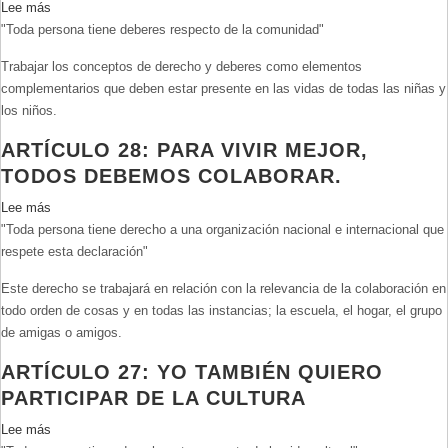
Lee más
sobre
"Toda persona tiene deberes respecto de la comunidad"
Artículo
29:
Trabajar los conceptos de derecho y deberes como elementos
Tengo
complementarios que deben estar presente en las vidas de todas las niñas y
derechos
los niños.
y
tengo
ARTÍCULO 28: PARA VIVIR MEJOR,
deberes
TODOS DEBEMOS COLABORAR.
Lee más
sobre
"Toda persona tiene derecho a una organización nacional e internacional que
Artículo
respete esta declaración"
28:
Para
Este derecho se trabajará en relación con la relevancia de la colaboración en
vivir
todo orden de cosas y en todas las instancias; la escuela, el hogar, el grupo
mejor,
de amigas o amigos.
todos
debemos
ARTÍCULO 27: YO TAMBIÉN QUIERO
colaborar.
PARTICIPAR DE LA CULTURA
Lee más
sobre