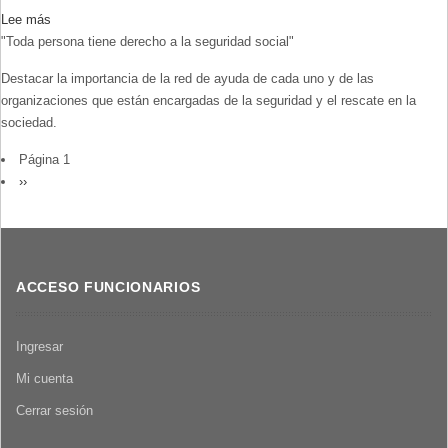
Lee más
sobre
"Toda persona tiene derecho a la seguridad social"
Artículo
22:
Destacar la importancia de la red de ayuda de cada uno y de las
Todos
organizaciones que están encargadas de la seguridad y el rescate en la
tenemos
sociedad.
derecho
a
PAGINACIÓN
Página 1
ser
Siguiente
››
protegidos
página
ACCESO FUNCIONARIOS
Ingresar
Mi cuenta
Cerrar sesión