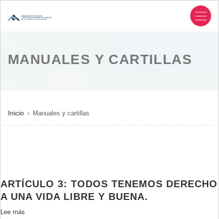
Pasar
al
contenido
principal
MANUALES Y CARTILLAS
SOBRESCRIBIR
Inicio
Manuales y cartillas
ENLACES
DE
AYUDA
A
LA
ARTÍCULO 3: TODOS TENEMOS DERECHO
NAVEGACIÓN
A UNA VIDA LIBRE Y BUENA.
Lee más
sobre