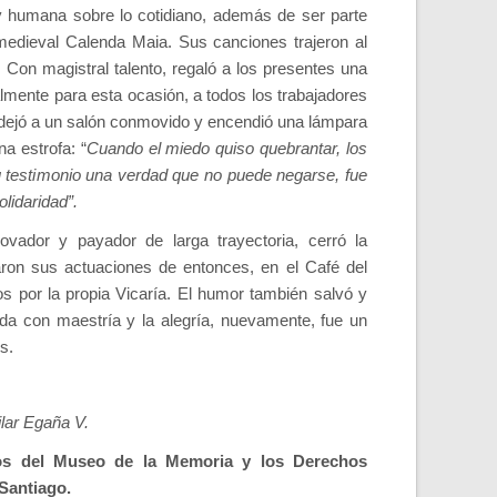
 y humana sobre lo cotidiano, además de ser parte
medieval Calenda Maia. Sus canciones trajeron al
 Con magistral talento, regaló a los presentes una
mente para esta ocasión, a todos los trabajadores
a dejó a un salón conmovido y encendió una lámpara
a estrofa: “
Cuando el miedo quiso quebrantar, los
u testimonio una verdad que no puede negarse, fue
lidaridad”.
rovador y payador de larga trayectoria, cerró la
ron sus actuaciones de entonces, en el Café del
s por la propia Vicaría. El humor también salvó y
tada con maestría y la alegría, nuevamente, fue un
s.
lar Egaña V.
ros del Museo de la Memoria y los Derechos
Santiago.