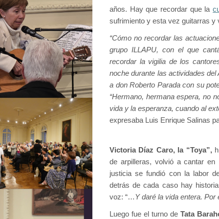
años. Hay que recordar que la
cu
sufrimiento y esta vez guitarras 
“Cómo no recordar las actuacion
grupo ILLAPU, con el que can
recordar la vigilia de los cantor
noche durante las actividades d
a don Roberto Parada con su poten
“Hermano, hermana espera, no nos
vida y la esperanza, cuando al exte
expresaba Luis Enrique Salinas pa
Victoria Díaz Caro, la “Toya”,
hi
de arpilleras, volvió a cantar 
justicia se fundió con la labor d
detrás de cada caso hay historia
voz: “…
Y daré la vida entera. Por
Luego fue el turno de
Tata Barah