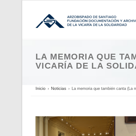
Pasar
al
contenido
principal
LA MEMORIA QUE TA
VICARÍA DE LA SOLID
SOBRESCRIBIR
Inicio
Noticias
La memoria que también canta (La me
ENLACES
DE
AYUDA
A
LA