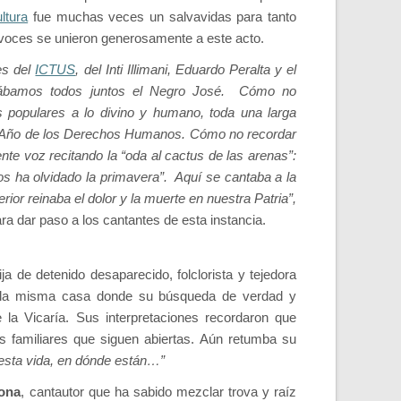
ltura
fue muchas veces un salvavidas para tanto
y voces se unieron generosamente a este acto.
es del
ICTUS
, del Inti Illimani, Eduardo Peralta y el
tábamos todos juntos el Negro José. Cómo no
es populares a lo divino y humano, toda una larga
el Año de los Derechos Humanos. Cómo no recordar
te voz recitando la “oda al cactus de las arenas”:
 ha olvidado la primavera”. Aquí se cantaba a la
rior reinaba el dolor y la muerte en nuestra Patria”,
ra dar paso a los cantantes de esta instancia.
ja de detenido desaparecido, folclorista y tejedora
en la misma casa donde su búsqueda de verdad y
e la Vicaría. Sus interpretaciones recordaron que
s familiares que siguen abiertas. Aún retumba su
 esta vida, en dónde están…”
ona
, cantautor que ha sabido mezclar trova y raíz