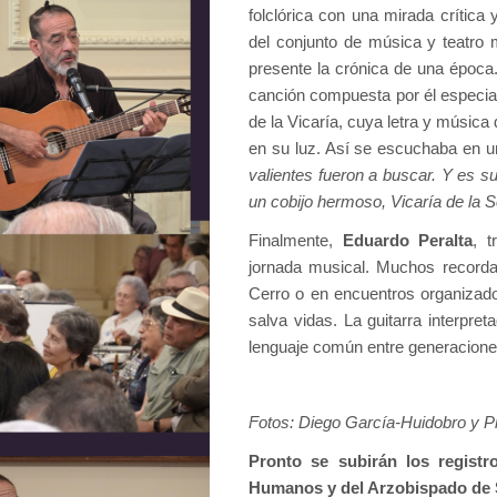
folclórica con una mirada crítica
del conjunto de música y teatro 
presente la crónica de una época.
canción compuesta por él especial
de la Vicaría, cuya letra y músic
en su luz. Así se escuchaba en un
valientes fueron a buscar. Y es s
un cobijo hermoso, Vicaría de la So
Finalmente,
Eduardo Peralta
, t
jornada musical. Muchos recorda
Cerro o en encuentros organizado
salva vidas. La guitarra interpre
lenguaje común entre generacione
Fotos: Diego García-Huidobro y Pi
Pronto se subirán los regist
Humanos y del Arzobispado de 