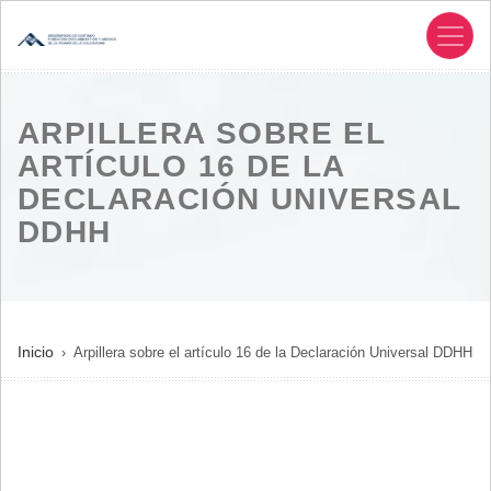
Pasar
al
contenido
principal
ARPILLERA SOBRE EL
ARTÍCULO 16 DE LA
DECLARACIÓN UNIVERSAL
DDHH
SOBRESCRIBIR
Inicio
Arpillera sobre el artículo 16 de la Declaración Universal DDHH
ENLACES
DE
AYUDA
A