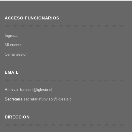
parte
diciembre
1987,
ACCESO FUNCIONARIOS
XI
parte
Ingresar
Mi cuenta
Cerrar sesión
EMAIL
Archivo:
funvisol@iglesia.cl
Secretaría
secretariafunvisol@iglesia.cl
DIRECCIÓN