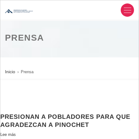
Pasar
al
contenido
principal
PRENSA
SOBRESCRIBIR
Inicio
Prensa
ENLACES
DE
AYUDA
A
LA
PRESIONAN A POBLADORES PARA QUE
NAVEGACIÓN
AGRADEZCAN A PINOCHET
Lee más
sobre