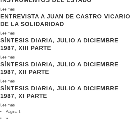
INSTRUMENTOS DEL ESTADO
desde
el
Lee más
sobre
interior
ENTREVISTA A JUAN DE CASTRO VICARIO
Las
de
bandas
DE LA SOLIDARIDAD
la
asesinas
DINA
Lee más
sobre
son
SÍNTESIS DIARIA, JULIO A DICIEMBRE
Entrevista
instrumentos
a
1987, XIII PARTE
del
Juan
Estado
Lee más
sobre
de
SÍNTESIS DIARIA, JULIO A DICIEMBRE
Síntesis
Castro
diaria,
1987, XII PARTE
Vicario
julio
de
Lee más
sobre
a
la
SÍNTESIS DIARIA, JULIO A DICIEMBRE
Síntesis
diciembre
Solidaridad
diaria,
1987, XI PARTE
1987,
julio
XIII
Lee más
sobre
a
parte
PAGINACIÓN
Página 1
Síntesis
diciembre
Siguiente
››
diaria,
1987,
página
julio
XII
a