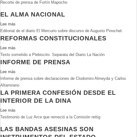
Recorte de prensa de Fortín Mapocho
Presionan
a
EL ALMA NACIONAL
pobladores
para
Lee más
sobre
que
Editorial de el diario El Mercurio sobre discurso de Augusto Pinochet.
El
agradezcan
REFORMAS CONSTITUCIONALES
alma
a
nacional
Lee más
sobre
Pinochet
Texto sometido a Plebiscito. Separata del Diario La Nación
Reformas
INFORME DE PRENSA
Constitucionales
Lee más
sobre
Informe de prensa sobre declaraciones de Clodomiro Almeyda y Carlos
Informe
Altamirano
de
LA PRIMERA CONFESIÓN DESDE EL
prensa
INTERIOR DE LA DINA
Lee más
sobre
Testimonio de Luz Arce que remeció a la Comisión rettig
La
primera
LAS BANDAS ASESINAS SON
confesión