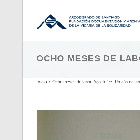
Pasar
al
contenido
principal
OCHO MESES DE LABO
SOBRESCRIBIR
Inicio
Ocho meses de labor: Agosto '76. Un año de lab
ENLACES
DE
AYUDA
A
LA
NAVEGACIÓN