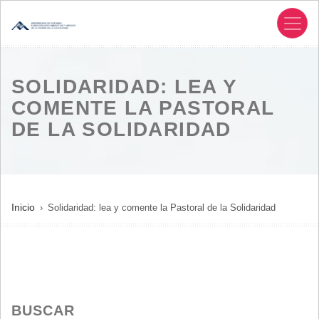
Pasar
al
contenido
principal
SOLIDARIDAD: LEA Y
COMENTE LA PASTORAL
DE LA SOLIDARIDAD
SOBRESCRIBIR
Inicio
Solidaridad: lea y comente la Pastoral de la Solidaridad
ENLACES
DE
AYUDA
A
LA
BUSCAR