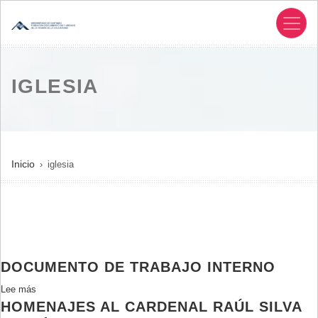
Pasar
al
contenido
principal
IGLESIA
SOBRESCRIBIR
Inicio
iglesia
ENLACES
DE
AYUDA
A
LA
DOCUMENTO DE TRABAJO INTERNO
NAVEGACIÓN
Lee más
sobre
HOMENAJES AL CARDENAL RAÚL SILVA
Documento