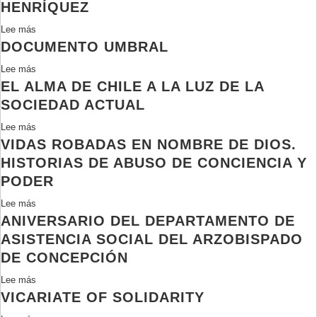
de
HENRÍQUEZ
trabajo
Lee más
sobre
interno
DOCUMENTO UMBRAL
Homenajes
al
Lee más
sobre
Cardenal
EL ALMA DE CHILE A LA LUZ DE LA
Documento
Raúl
Umbral
SOCIEDAD ACTUAL
Silva
Henríquez
Lee más
sobre
VIDAS ROBADAS EN NOMBRE DE DIOS.
El
Alma
HISTORIAS DE ABUSO DE CONCIENCIA Y
de
PODER
Chile
Lee más
sobre
a
ANIVERSARIO DEL DEPARTAMENTO DE
Vidas
la
robadas
luz
ASISTENCIA SOCIAL DEL ARZOBISPADO
en
de
DE CONCEPCIÓN
nombre
la
Lee más
sobre
de
sociedad
VICARIATE OF SOLIDARITY
Aniversario
Dios.
actual
del
Historias