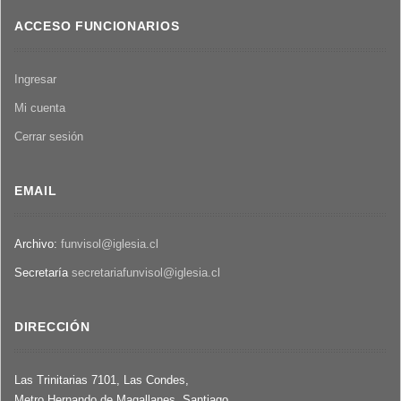
oposición
1981
ACCESO FUNCIONARIOS
política.
Chile
1981-
Ingresar
1983
Mi cuenta
Cerrar sesión
EMAIL
Archivo:
funvisol@iglesia.cl
Secretaría
secretariafunvisol@iglesia.cl
DIRECCIÓN
Las Trinitarias 7101, Las Condes,
Metro Hernando de Magallanes, Santiago