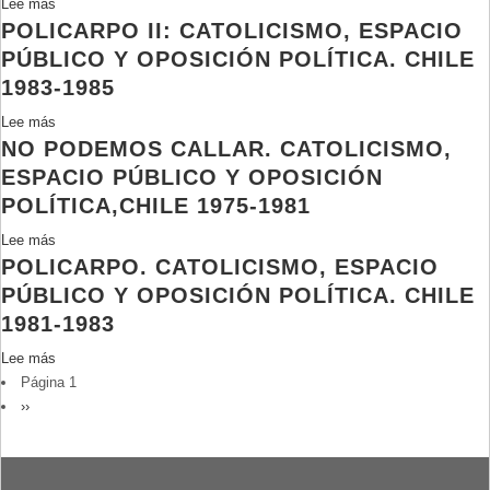
Lee más
sobre
departamento
de
POLICARPO II: CATOLICISMO, ESPACIO
Vicariate
de
abuso
of
PÚBLICO Y OPOSICIÓN POLÍTICA. CHILE
asistencia
de
Solidarity
1983-1985
social
conciencia
del
y
Lee más
sobre
Arzobispado
poder
NO PODEMOS CALLAR. CATOLICISMO,
Policarpo
de
II:
ESPACIO PÚBLICO Y OPOSICIÓN
Concepción
Catolicismo,
POLÍTICA,CHILE 1975-1981
espacio
Lee más
sobre
público
POLICARPO. CATOLICISMO, ESPACIO
No
y
podemos
oposición
PÚBLICO Y OPOSICIÓN POLÍTICA. CHILE
Callar.
política.
1981-1983
Catolicismo,
Chile
Lee más
sobre
espacio
1983-
PAGINACIÓN
Página 1
Policarpo.
público
1985
Siguiente
››
Catolicismo,
y
página
espacio
oposición
público
política,Chile
y
1975-