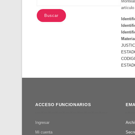
Monteale
artícul
Identif
Identif
Identif
Materia
JUSTIC
ESTAD
CODIGO
ESTAD
ACCESO FUNCIONARIOS
EMA
Ingresar
Arch
Mi cuenta
Secr