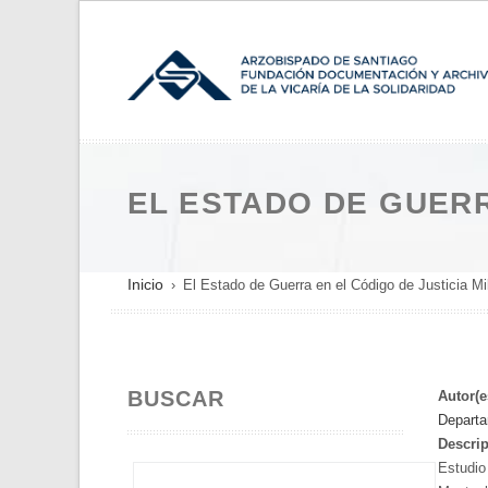
Pasar
al
contenido
principal
EL ESTADO DE GUERR
SOBRESCRIBIR
Inicio
El Estado de Guerra en el Código de Justicia Mil
ENLACES
DE
AYUDA
BUSCAR
A
Autor(e
Departa
LA
Descrip
NAVEGACIÓN
Estudio