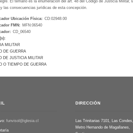
gre. El temario es la enumeración del art. 48 del Código de Justicia Militar, 
o y las consecuencias jurídicas de esta concepción.
icador Ubicación Física:
CD:02948.00
icador FMN:
MFN:06540
icador:
CD_06540
(s):
IA MILITAR
O DE GUERRA
 DE JUSTICIA MILITAR
O O TIEMPO DE GUERRA
IL
DIRECCIÓN
ivo:
funvisol@iglesia.cl
Las Trinitarias 7101, Las Condes
Metro Hernando de Magallanes,
etaría