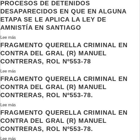
PROCESOS DE DETENIDOS
El
Delito
DESAPARECIDOS EN QUE EN ALGUNA
de
ETAPA SE LE APLICA LA LEY DE
desobediencia
AMNISTÍA EN SANTIAGO
en
el
Lee más
sobre
Código
FRAGMENTO QUERELLA CRIMINAL EN
Procesos
de
de
CONTRA DEL GRAL (R) MANUEL
Justicia
detenidos
CONTRERAS, ROL Nº553-78
Militar
desaparecidos
Lee más
de
sobre
en
FRAGMENTO QUERELLA CRIMINAL EN
Chile
Fragmento
que
querella
en
CONTRA DEL GRAL (R) MANUEL
criminal
alguna
CONTRERAS, ROL Nº553-78.
en
etapa
Lee más
sobre
contra
se
FRAGMENTO QUERELLA CRIMINAL EN
Fragmento
del
le
querella
Gral
CONTRA DEL GRAL (R) MANUEL
aplica
criminal
(R)
la
CONTRERAS, ROL Nº553-78.
en
Manuel
ley
Lee más
sobre
contra
Contreras,