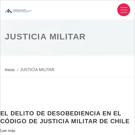
Pasar
al
contenido
principal
JUSTICIA MILITAR
SOBRESCRIBIR
Inicio
JUSTICIA MILITAR
ENLACES
DE
AYUDA
A
LA
EL DELITO DE DESOBEDIENCIA EN EL
NAVEGACIÓN
CÓDIGO DE JUSTICIA MILITAR DE CHILE
Lee más
sobre