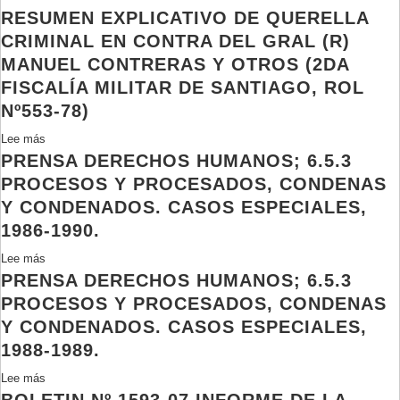
de
RESUMEN EXPLICATIVO DE QUERELLA
Fragmento
del
Rol
amnistía
querella
Gral
CRIMINAL EN CONTRA DEL GRAL (R)
Nº553-
en
criminal
(R)
78
Santiago
MANUEL CONTRERAS Y OTROS (2DA
en
Manuel
FISCALÍA MILITAR DE SANTIAGO, ROL
contra
Contreras,
Nº553-78)
del
Rol
Gral
Nº553-
Lee más
sobre
(R)
78.
PRENSA DERECHOS HUMANOS; 6.5.3
Resumen
Manuel
explicativo
PROCESOS Y PROCESADOS, CONDENAS
Contreras,
de
Y CONDENADOS. CASOS ESPECIALES,
Rol
querella
1986-1990.
Nº553-
criminal
78.
en
Lee más
sobre
contra
PRENSA DERECHOS HUMANOS; 6.5.3
Prensa
del
Derechos
PROCESOS Y PROCESADOS, CONDENAS
Gral
Humanos;
Y CONDENADOS. CASOS ESPECIALES,
(R)
6.5.3
1988-1989.
Manuel
Procesos
Contreras
y
Lee más
sobre
y
procesados,
Prensa