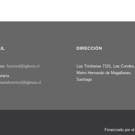
IL
DIRECCIÓN
ivo:
funvisol@iglesia.cl
Las Trinitarias 7101, Las Condes
Metro Hernando de Magallanes,
etaría
Santiago
tariafunvisol@iglesia.cl
Financiado por e