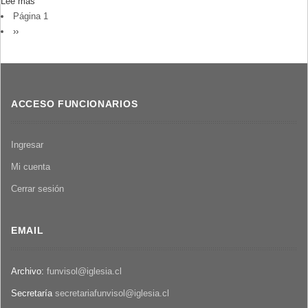
Lee más
sobre
acerca
PAGINACIÓN
Página 1
Resumen
de
Siguiente
››
sobre
los
página
los
funerales
últimos
de
planteamientos
las
de
víctimas
ACCESO FUNCIONARIOS
la
de
Iglesia
Yumbel
sobre
Ingresar
los
Mi cuenta
detenidos
desaparecidos
Cerrar sesión
EMAIL
Archivo:
funvisol@iglesia.cl
Secretaría
secretariafunvisol@iglesia.cl