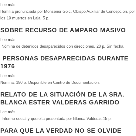
Lee más
sobre
Homilía pronunciada por Monseñor Goic, Obispo Auxiliar de Concepción, por
Homilía
los 19 muertos en Laja.
pronunciada
5 p.
por
SOBRE RECURSO DE AMPARO MASIVO
Monseñor
Goic.
Lee más
sobre
Nómina de detenidos desaparecidos con direcciones.
Sobre
28 p. Sin fecha.
recurso
PERSONAS DESAPARECIDAS DURANTE
de
1976
amparo
masivo
Lee más
sobre
Nómina.
Personas
190 p. Disponible en Centro de Documentación.
desaparecidas
RELATO DE LA SITUACIÓN DE LA SRA.
durante
BLANCA ESTER VALDERAS GARRIDO
1976
Lee más
sobre
Informe social y querella presentada por Blanca Valderas.
Relato
15 p.
de
PARA QUE LA VERDAD NO SE OLVIDE
la