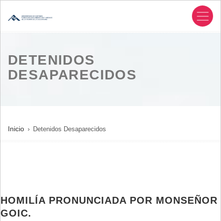
Pasar
al
contenido
principal
DETENIDOS
DESAPARECIDOS
SOBRESCRIBIR
Inicio
Detenidos Desaparecidos
ENLACES
DE
AYUDA
A
LA
HOMILÍA PRONUNCIADA POR MONSEÑOR
NAVEGACIÓN
GOIC.