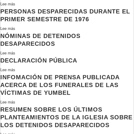
situación
Lee más
sobre
de
PERSONAS DESPARECIDAS DURANTE EL
Para
la
que
PRIMER SEMESTRE DE 1976
sra.
la
Lee más
sobre
Blanca
verdad
NÓMINAS DE DETENIDOS
Personas
Ester
no
desparecidas
Valderas
DESAPARECIDOS
se
durante
Garrido
olvide
Lee más
sobre
el
DECLARACIÓN PÚBLICA
Nóminas
primer
de
semestre
Lee más
sobre
Detenidos
de
INFOMACIÓN DE PRENSA PUBLICADA
Declaración
Desaparecidos
1976
pública
ACERCA DE LOS FUNERALES DE LAS
VÍCTIMAS DE YUMBEL
Lee más
sobre
RESUMEN SOBRE LOS ÚLTIMOS
Infomación
de
PLANTEAMIENTOS DE LA IGLESIA SOBRE
prensa
LOS DETENIDOS DESAPARECIDOS
publicada