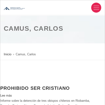
Pasar
al
contenido
principal
CAMUS, CARLOS
SOBRESCRIBIR
Inicio
Camus, Carlos
ENLACES
DE
AYUDA
A
LA
PROHIBIDO SER CRISTIANO
NAVEGACIÓN
Lee más
sobre
Informe sobre la detención de tres obispos chilenos en Riobamba,
Prohibido