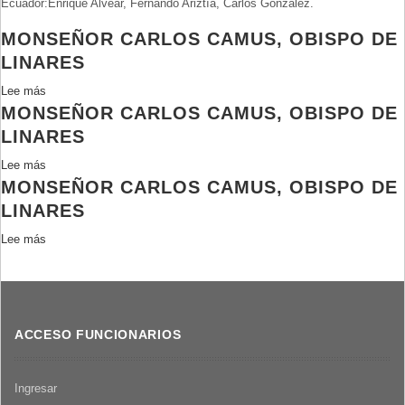
Ecuador:Enrique Alvear, Fernando Ariztía, Carlos González.
ser
cristiano
MONSEÑOR CARLOS CAMUS, OBISPO DE
LINARES
Lee más
sobre
MONSEÑOR CARLOS CAMUS, OBISPO DE
Monseñor
Carlos
LINARES
Camus,
Lee más
sobre
Obispo
MONSEÑOR CARLOS CAMUS, OBISPO DE
Monseñor
de
Carlos
LINARES
Linares
Camus,
Lee más
sobre
Obispo
Monseñor
de
Carlos
Linares
Camus,
Obispo
ACCESO FUNCIONARIOS
de
Linares
Ingresar