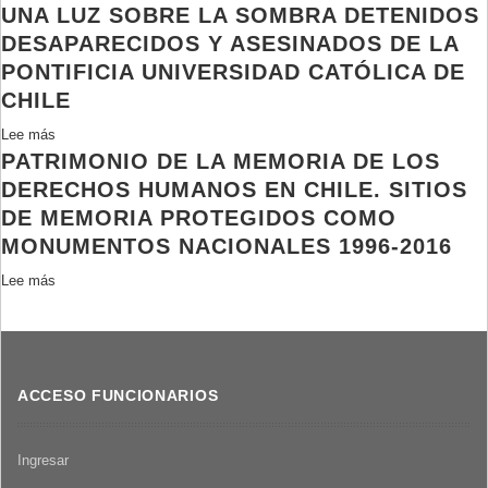
UNA LUZ SOBRE LA SOMBRA DETENIDOS
Aferrada
a
DESAPARECIDOS Y ASESINADOS DE LA
mi
PONTIFICIA UNIVERSIDAD CATÓLICA DE
balsa
CHILE
Lee más
sobre
PATRIMONIO DE LA MEMORIA DE LOS
Una
luz
DERECHOS HUMANOS EN CHILE. SITIOS
sobre
DE MEMORIA PROTEGIDOS COMO
la
MONUMENTOS NACIONALES 1996-2016
sombra
Detenidos
Lee más
sobre
Desaparecidos
Patrimonio
y
de
asesinados
la
de
memoria
ACCESO FUNCIONARIOS
la
de
Pontificia
los
Universidad
derechos
Ingresar
Católica
humanos