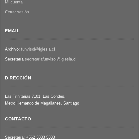
de
Mi cuenta
en
Chile
Chile.
Cerrar sesión
Sitios
de
memoria
EMAIL
protegidos
como
Archivo:
funvisol@iglesia.cl
Monumentos
Nacionales
Secretaría
secretariafunvisol@iglesia.cl
1996-
2016
DIRECCIÓN
Las Trinitarias 7101, Las Condes,
Metro Hernando de Magallanes, Santiago
CONTACTO
Secretaría: +562 3333 5333