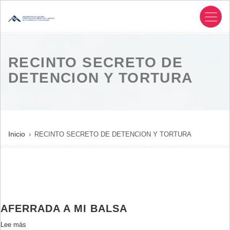
Pasar
al
contenido
principal
RECINTO SECRETO DE
DETENCION Y TORTURA
SOBRESCRIBIR
Inicio
RECINTO SECRETO DE DETENCION Y TORTURA
ENLACES
DE
AYUDA
A
LA
AFERRADA A MI BALSA
NAVEGACIÓN
Lee más
sobre