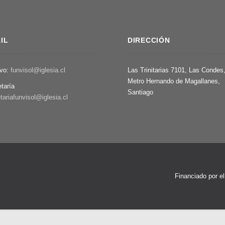
IL
DIRECCIÓN
ivo:
funvisol@iglesia.cl
Las Trinitarias 7101, Las Condes
Metro Hernando de Magallanes,
etaría
Santiago
tariafunvisol@iglesia.cl
Financiado por e