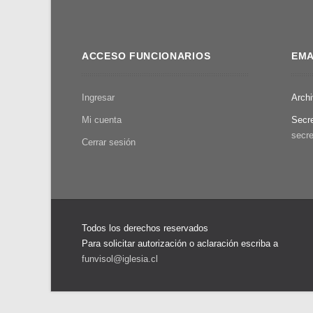
exterminio
de
la
ACCESO FUNCIONARIOS
EMA
clase
campesina
chilena
Ingresar
Arch
Mi cuenta
Secr
secre
Cerrar sesión
Todos los derechos reservados
Para solicitar autorización o aclaración escriba a
funvisol@iglesia.cl