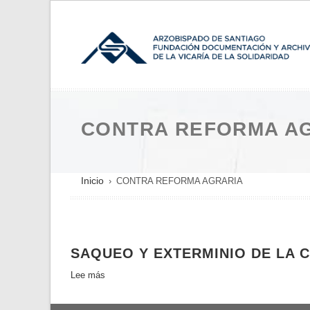
Pasar
al
contenido
principal
CONTRA REFORMA A
SOBRESCRIBIR
Inicio
CONTRA REFORMA AGRARIA
ENLACES
DE
AYUDA
SAQUEO Y EXTERMINIO DE LA 
A
LA
Lee más
sobre
NAVEGACIÓN
Saqueo
y