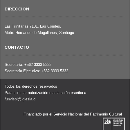
de
Chile.
DIRECCIÓN
Las Trinitarias 7101, Las Condes,
Metro Hernando de Magallanes, Santiago
CONTACTO
Secretaría: +562 3333 5333
Secretaría Ejecutiva: +562 3333 5332
Todos los derechos reservados
Para solicitar autorización o aclaración escriba a
funvisol@iglesia.cl
Financiado por el Servicio Nacional del Patrimonio Cultural