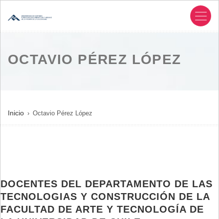
Pasar
al
contenido
principal
OCTAVIO PÉREZ LÓPEZ
SOBRESCRIBIR
Inicio
Octavio Pérez López
ENLACES
DE
AYUDA
A
LA
DOCENTES DEL DEPARTAMENTO DE LAS
NAVEGACIÓN
TECNOLOGIAS Y CONSTRUCCIÓN DE LA
FACULTAD DE ARTE Y TECNOLOGÍA DE