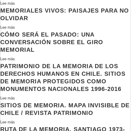
Lee más
sobre
MEMORIALES VIVOS: PAISAJES PARA NO
Construyendo
la
OLVIDAR
Ruta
Lee más
sobre
de
CÓMO SERÁ EL PASADO: UNA
Memoriales
la
vivos:
CONVERSACIÓN SOBRE EL GIRO
Memoria
Paisajes
en
MEMORIAL
para
CErro
Lee más
sobre
no
Navia.
PATRIMONIO DE LA MEMORIA DE LOS
Cómo
olvidar
Cuaderno
será
DERECHOS HUMANOS EN CHILE. SITIOS
II
el
DE MEMORIA PROTEGIDOS COMO
Pasado:
MONUMENTOS NACIONALES 1996-2016
Una
conversación
Lee más
sobre
sobre
SITIOS DE MEMORIA. MAPA INVISIBLE DE
Patrimonio
el
de
CHILE / REVISTA PATRIMONIO
giro
la
Lee más
sobre
memorial
memoria
RUTA DE LA MEMORIA. SANTIAGO 1973-
Sitios
de