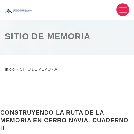
Pasar
al
contenido
principal
SITIO DE MEMORIA
SOBRESCRIBIR
Inicio
SITIO DE MEMORIA
ENLACES
DE
AYUDA
A
LA
CONSTRUYENDO LA RUTA DE LA
NAVEGACIÓN
MEMORIA EN CERRO NAVIA. CUADERNO
II