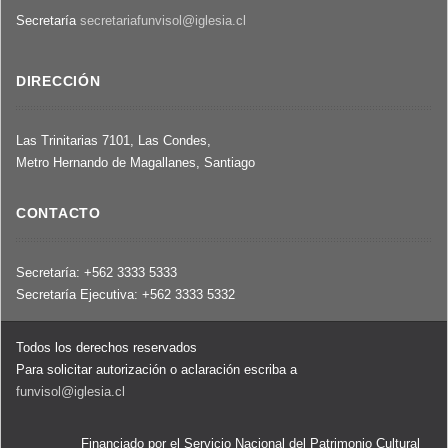
en
Secretaría
secretariafunvisol@iglesia.cl
la
que
se
DIRECCIÓN
bendijo
la
primera
Las Trinitarias 7101, Las Condes,
piedra
Metro Hernando de Magallanes, Santiago
del
mausoleo
CONTACTO
para
los
detenidos
Secretaría: +562 3333 5333
desaparecidos.
Secretaría Ejecutiva: +562 3333 5332
Todos los derechos reservados
Para solicitar autorización o aclaración escriba a
funvisol@iglesia.cl
Financiado por el Servicio Nacional del Patrimonio Cultural