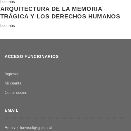
Lee más
sobre
amor
ARQUITECTURA DE LA MEMORIA
Folleto
mutuo;
;
TRÁGICA Y LOS DERECHOS HUMANOS
Homilía
Acto
del
Lee más
sobre
de
Vicario
Arquitectura
innauguración
General
de
memorial
de
la
Mamiña
Pastoral
memoria
del
ACCESO FUNCIONARIOS
trágica
Arzobispado
y
de
los
Ingresar
Santiago,
derechos
monseñor
Mi cuenta
humanos
Cristián
Cerrar sesión
Precht
B.,
pronunciada
EMAIL
durante
la
Eucaristía
Archivo:
funvisol@iglesia.cl