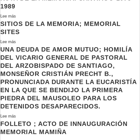
de
1989
los
memoria.
derechos
Lee más
sobre
Mapa
humanos
SITIOS DE LA MEMORIA; MEMORIAL
Ruta
invisible
en
de
SITES
de
Chile.
la
Chile
Sitios
Lee más
sobre
memoria.
/
de
UNA DEUDA DE AMOR MUTUO; HOMILÍA
Sitios
Santiago
Revista
memoria
de
DEL VICARIO GENERAL DE PASTORAL
1973-
Patrimonio
protegidos
la
1989
DEL ARZOBISPADO DE SANTIAGO,
como
memoria;
MONSEÑOR CRISTIÁN PRECHT B.,
Monumentos
Memorial
PRONUNCIADA DURANTE LA EUCARISTÍA
Nacionales
sites
1996-
EN LA QUE SE BENDIJO LA PRIMERA
2016
PIEDRA DEL MAUSOLEO PARA LOS
DETENIDOS DESAPARECIDOS.
Lee más
sobre
FOLLETO ; ACTO DE INNAUGURACIÓN
Una
deuda
MEMORIAL MAMIÑA
de