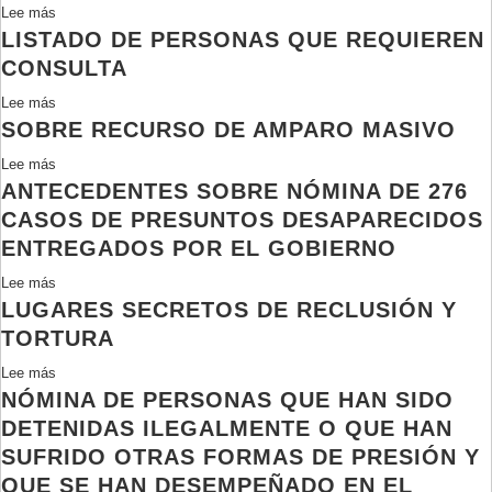
Lee más
sobre
LISTADO DE PERSONAS QUE REQUIEREN
Informe
final
CONSULTA
de
Lee más
sobre
la
SOBRE RECURSO DE AMPARO MASIVO
Listado
Corporación
de
Nacional
Lee más
sobre
personas
de
ANTECEDENTES SOBRE NÓMINA DE 276
Sobre
que
Reparación
recurso
CASOS DE PRESUNTOS DESAPARECIDOS
requieren
y
de
ENTREGADOS POR EL GOBIERNO
consulta
Reconciliación
amparo
Lee más
sobre
masivo
LUGARES SECRETOS DE RECLUSIÓN Y
Antecedentes
sobre
TORTURA
nómina
Lee más
sobre
de
NÓMINA DE PERSONAS QUE HAN SIDO
Lugares
276
secretos
DETENIDAS ILEGALMENTE O QUE HAN
casos
de
de
SUFRIDO OTRAS FORMAS DE PRESIÓN Y
reclusión
presuntos
QUE SE HAN DESEMPEÑADO EN EL