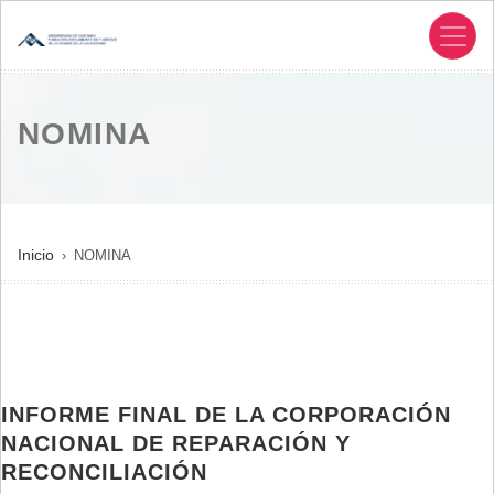
Pasar
al
contenido
principal
NOMINA
SOBRESCRIBIR
Inicio
NOMINA
ENLACES
DE
AYUDA
A
LA
INFORME FINAL DE LA CORPORACIÓN
NAVEGACIÓN
NACIONAL DE REPARACIÓN Y
RECONCILIACIÓN