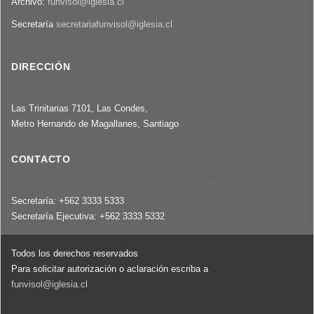
Archivo:
funvisol@iglesia.cl
y
Secretaría
secretariafunvisol@iglesia.cl
de
menores
a
DIRECCIÓN
su
cargo
Las Trinitarias 7101, Las Condes,
Metro Hernando de Magallanes, Santiago
CONTACTO
Secretaría: +562 3333 5333
Secretaría Ejecutiva: +562 3333 5332
Todos los derechos reservados
Para solicitar autorización o aclaración escriba a
funvisol@iglesia.cl