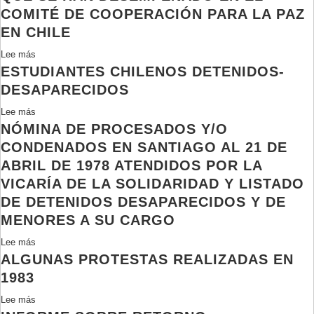
y
desaparecidos
COMITÉ DE COOPERACIÓN PARA LA PAZ
tortura
entregados
EN CHILE
por
el
Lee más
sobre
Gobierno
ESTUDIANTES CHILENOS DETENIDOS-
Nómina
de
DESAPARECIDOS
personas
Lee más
sobre
que
NÓMINA DE PROCESADOS Y/O
Estudiantes
han
chilenos
CONDENADOS EN SANTIAGO AL 21 DE
sido
detenidos-
detenidas
ABRIL DE 1978 ATENDIDOS POR LA
desaparecidos
ilegalmente
VICARÍA DE LA SOLIDARIDAD Y LISTADO
o
DE DETENIDOS DESAPARECIDOS Y DE
que
MENORES A SU CARGO
han
sufrido
Lee más
sobre
otras
ALGUNAS PROTESTAS REALIZADAS EN
Nómina
formas
de
1983
de
procesados
Lee más
sobre
presión
y/o