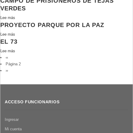
CAMPO DE PRISIONEROS DE TEJAS
VERDES
Lee más
sobre
PROYECTO PARQUE POR LA PAZ
Reseña
de
Lee más
sobre
casos
EL 73
Proyecto
de
Parque
Detenidos
Lee más
sobre
por
PAGINACIÓN
Desaparecidos
Página
‹‹
El
la
y
anterior
Página 2
73
Paz
Ejecutados
Siguiente
››
que
página
permanecieron
detenidos
en
ACCESO FUNCIONARIOS
el
Campo
de
Ingresar
Prisioneros
de
Mi cuenta