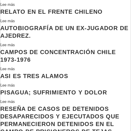
Arbol
Lee más
sobre
que
RELATO EN EL FRENTE CHILENO
Cerco
Florecía
De
Hijos
Lee más
sobre
Puas
AUTOBIOGRAFÍA DE UN EX-JUGADOR DE
Relato
en
AJEDREZ.
el
Lee más
sobre
frente
CAMPOS DE CONCENTRACIÓN CHILE
Autobiografía
chileno
de
1973-1976
un
Lee más
sobre
ex-
ASI ES TRES ALAMOS
Campos
jugador
de
de
Lee más
sobre
Concentración
Ajedrez.
PISAGUA; SUFRIMIENTO Y DOLOR
Asi
Chile
es
1973-
Lee más
sobre
Tres
1976
RESEÑA DE CASOS DE DETENIDOS
Pisagua;
Alamos
Sufrimiento
DESAPARECIDOS Y EJECUTADOS QUE
y
PERMANECIERON DETENIDOS EN EL
Dolor