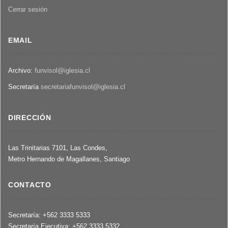
Tejas
Cerrar sesión
Verdes
EMAIL
Archivo:
funvisol@iglesia.cl
Secretaría
secretariafunvisol@iglesia.cl
DIRECCIÓN
Las Trinitarias 7101, Las Condes,
Metro Hernando de Magallanes, Santiago
CONTACTO
Secretaría: +562 3333 5333
Secretaría Ejecutiva: +562 3333 5332