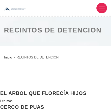
Pasar
al
contenido
principal
RECINTOS DE DETENCION
SOBRESCRIBIR
Inicio
RECINTOS DE DETENCION
ENLACES
DE
AYUDA
A
LA
EL ARBOL QUE FLORECÍA HIJOS
NAVEGACIÓN
Lee más
sobre
CERCO DE PUAS
El