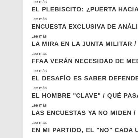
Lee más
sobre
a
EL PLEBISCITO: ¿PUERTA HACI
El
apoyar
fraude
un
Lee más
sobre
y
hombre
ENCUESTA EXCLUSIVA DE ANÁLIS
El
cómo
o
plebiscito:
se
Lee más
sobre
mujer
¿puerta
impedirá
LA MIRA EN LA JUNTA MILITAR /
Encuesta
de
hacia
/
exclusiva
centro
la
Lee más
sobre
Cauce
de
o
libertad
FFAA VERÁN NECESIDAD DE MED
La
Análisis
centroderecha
o
mira
/
Lee más
sobre
/
jugada
en
Análisis
EL DESAFÍO ES SABER DEFENDE
FFAA
Cauce
magistral
la
verán
de
Junta
Lee más
sobre
necesidad
Pinochet?
Militar
EL HOMBRE "CLAVE" / QUÉ PAS
El
de
/
/
desafío
mediación
Lee más
sobre
Análisis
Análisis
es
la
LAS ENCUESTAS YA NO MIDEN / 
El
saber
noche
hombre
defender
Lee más
sobre
de
"clave"
el
EN MI PARTIDO, EL "NO" CADA
Las
su
/
triunfo
encuestas