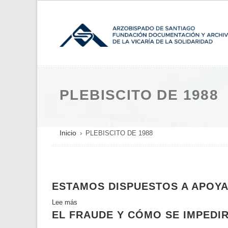
Pasar
al
contenido
principal
PLEBISCITO DE 1988
SOBRESCRIBIR
Inicio
PLEBISCITO DE 1988
ENLACES
DE
AYUDA
ESTAMOS DISPUESTOS A APOY
A
LA
Lee más
sobre
NAVEGACIÓN
EL FRAUDE Y CÓMO SE IMPEDIR
Estamos
dispuestos