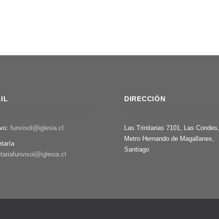
IL
DIRECCIÓN
ivo:
funvisol@iglesia.cl
Las Trinitarias 7101, Las Condes
Metro Hernando de Magallanes,
etaría
Santiago
tariafunvisol@iglesia.cl