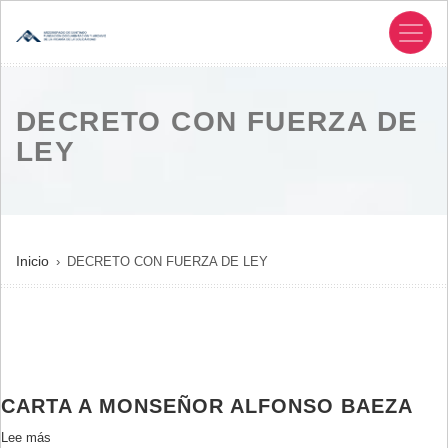
Pasar
al
contenido
principal
DECRETO CON FUERZA DE
LEY
SOBRESCRIBIR
Inicio
DECRETO CON FUERZA DE LEY
ENLACES
DE
AYUDA
A
LA
CARTA A MONSEÑOR ALFONSO BAEZA
NAVEGACIÓN
Lee más
sobre