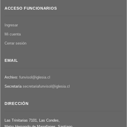
Central
Chile
Nacional
ACCESO FUNCIONARIOS
de
Informaciones
Ingresar
(CNI)
Mi cuenta
Cerrar sesión
EMAIL
Archivo:
funvisol@iglesia.cl
Secretaría
secretariafunvisol@iglesia.cl
DIRECCIÓN
Las Trinitarias 7101, Las Condes,
Metro Hernando de Magallanes, Santiago