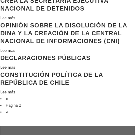
CREA LA SECRETARÍA EJECUTIVA
Brigada
940
18.989,
NACIONAL DE DETENIDOS
inteligenica
de
Crea
metropolitana,
Lee más
1975
sobre
el
análisis
OPINIÓN SOBRE LA DISOLUCIÓN DE LA
Crea
Ministerio
comparativo.
la
DINA Y LA CREACIÓN DE LA CENTRAL
de
Secretaría
Planificación
NACIONAL DE INFORMACIONES (CNI)
Ejecutiva
y
Lee más
sobre
Nacional
Cooperación
DECLARACIONES PÚBLICAS
Opinión
de
sobre
Detenidos
Lee más
sobre
la
CONSTITUCIÓN POLÍTICA DE LA
Declaraciones
disolución
Públicas
REPÚBLICA DE CHILE
de
la
Lee más
sobre
DINA
PAGINACIÓN
Página
‹‹
Constitución
y
anterior
Página 2
Política
la
Siguiente
››
de
creación
página
la
de
República
la
de