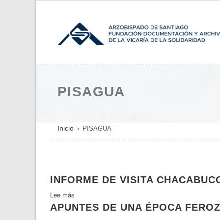
Pasar
al
contenido
principal
PISAGUA
SOBRESCRIBIR
Inicio
PISAGUA
ENLACES
DE
AYUDA
INFORME DE VISITA CHACABUC
A
LA
Lee más
sobre
NAVEGACIÓN
APUNTES DE UNA ÉPOCA FEROZ
Informe
de