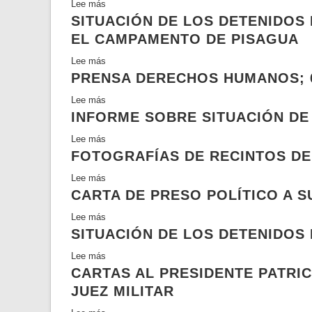
Lee más
sobre
visita
SITUACIÓN DE LOS DETENIDOS 
Apuntes
Chacabuco
de
EL CAMPAMENTO DE PISAGUA
una
Lee más
sobre
época
PRENSA DERECHOS HUMANOS; 6
Situación
feroz.
de
Reportajes
Lee más
sobre
los
y
INFORME SOBRE SITUACIÓN DE
Prensa
detenidos
entrevistas
Derechos
en
Lee más
sobre
en
Humanos;
Pisagua;
FOTOGRAFÍAS DE RECINTOS DE
Informe
dictadura.
6.9.2
Informe
sobre
Muertes
Lee más
sobre
acerca
situación
y
CARTA DE PRESO POLÍTICO A S
Fotografías
de
de
muertos.
de
la
detenidos
Lee más
sobre
Casos
recintos
situación
con
SITUACIÓN DE LOS DETENIDOS
Carta
especiales;
de
de
antecedentes
de
Caso
detención
Lee más
sobre
los
policiales
preso
Pisagua,
CARTAS AL PRESIDENTE PATRIC
Situación
detenidos
político
1990
de
JUEZ MILITAR
en
a
los
el
su