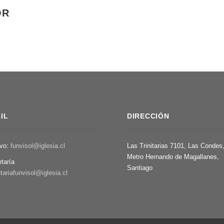
OR
IL
DIRECCIÓN
ivo:
funvisol@iglesia.cl
Las Trinitarias 7101, Las Condes
Metro Hernando de Magallanes,
etaría
Santiago
tariafunvisol@iglesia.cl