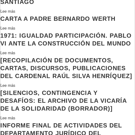
SANTIAGO
Lee más
sobre
CARTA A PADRE BERNARDO WERTH
Información
sobre
Lee más
sobre
Comité
1971: IGUALDAD PARTICIPACIÓN. PABLO
Carta
Pro
a
VI ANTE LA CONSTRUCCIÓN DEL MUNDO
-
Padre
Paz
Lee más
sobre
Bernardo
entregada
[RECOPILACIÓN DE DOCUMENTOS,
1971:
Werth
por
Igualdad
CARTAS, DISCURSOS, PUBLICACIONES
Mons.
Participación.
DEL CARDENAL RAÚL SILVA HENRÍQUEZ]
Enrique
Pablo
Alvear
Lee más
sobre
VI
Urrutia,
[SILENCIOS, CONTINGENCIA Y
[Recopilación
ante
Obispo
de
la
DESAFÍOS: EL ARCHIVO DE LA VICARÍA
Auxiliar
documentos,
construcción
DE LA SOLIDARIDAD (BORRADOR)]
de
cartas,
del
Santiago
Lee más
sobre
discursos,
mundo
INFORME FINAL DE ACTIVIDADES DEL
[Silencios,
publicaciones
contingencia
del
DEPARTAMENTO JURÍDICO DEL