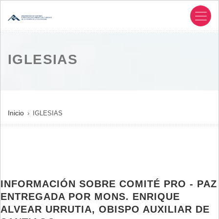
Pasar
al
contenido
principal
IGLESIAS
SOBRESCRIBIR
Inicio
IGLESIAS
ENLACES
DE
AYUDA
A
LA
INFORMACIÓN SOBRE COMITÉ PRO - PAZ
NAVEGACIÓN
ENTREGADA POR MONS. ENRIQUE
ALVEAR URRUTIA, OBISPO AUXILIAR DE