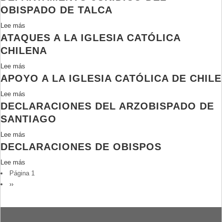
y
cardenal
OBISPADO DE TALCA
desafíos:
Raúl
Lee más
sobre
el
Silva
ATAQUES A LA IGLESIA CATÓLICA
Informe
archivo
Henríquez]
final
de
CHILENA
de
la
Lee más
sobre
actividades
Vicaría
APOYO A LA IGLESIA CATÓLICA DE CHILE
Ataques
del
de
a
departamento
la
Lee más
sobre
la
jurídico
Solidaridad
DECLARACIONES DEL ARZOBISPADO DE
Apoyo
Iglesia
del
(Borrador)]
a
SANTIAGO
Católica
obispado
la
Chilena
Lee más
de
sobre
Iglesia
DECLARACIONES DE OBISPOS
Talca
Declaraciones
Católica
del
de
Lee más
sobre
Arzobispado
Chile
PAGINACIÓN
Página 1
Declaraciones
de
Siguiente
››
de
Santiago
página
Obispos