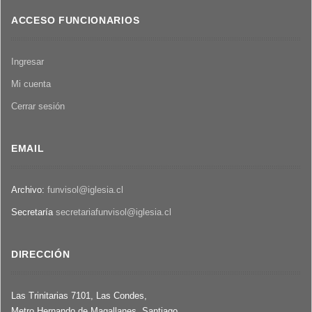
ACCESO FUNCIONARIOS
Ingresar
Mi cuenta
Cerrar sesión
EMAIL
Archivo:
funvisol@iglesia.cl
Secretaría
secretariafunvisol@iglesia.cl
DIRECCIÓN
Las Trinitarias 7101, Las Condes,
Metro Hernando de Magallanes, Santiago