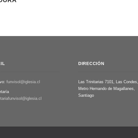
ADURA
IL
DIRECCIÓN
ivo:
funvisol@iglesia.cl
Las Trinitarias 7101, Las Condes
Metro Hernando de Magallanes,
etaría
Santiago
tariafunvisol@iglesia.cl