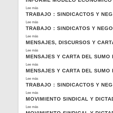
INFORME MODELO ECONÓMICO
asistentes
Lee más
sobre
sociales
TRABAJO : SINDICACTOS Y NE
Informe
de
modelo
la
Lee más
sobre
económico
Vicaría
TRABAJO : SINDICATOS Y NEG
Trabajo
plan
de
:
laboral
Lee más
sobre
la
Sindicactos
MENSAJES, DISCURSOS Y CARTA
Trabajo
Solidaridad:
y
:
una
negociación
Lee más
sobre
Sindicatos
historia
colectiva
MENSAJES Y CARTA DEL SUMO P
Mensajes,
y
profesional
discursos
negociación
Lee más
sobre
(1973-
y
colectiva
MENSAJES Y CARTA DEL SUMO P
Mensajes
1980)
carta
y
del
Lee más
sobre
carta
Sumo
TRABAJO : SINDICACTOS Y NE
Mensajes
del
Pontífice
y
Sumo
Lee más
sobre
Juan
carta
Pontífice
MOVIMIENTO SINDICAL Y DICT
Trabajo
Pablo
del
Juan
:
II
Sumo
Lee más
sobre
Pablo
Sindicactos
Pontífice
Movimiento