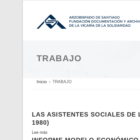
Pasar
al
contenido
principal
TRABAJO
SOBRESCRIBIR
Inicio
TRABAJO
ENLACES
DE
AYUDA
LAS ASISTENTES SOCIALES DE L
A
1980)
LA
NAVEGACIÓN
Lee más
sobre
Las