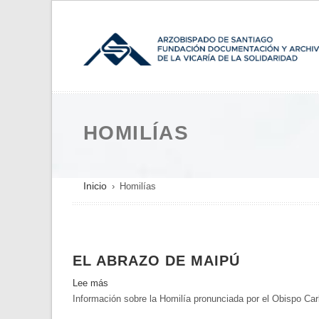
Pasar
al
contenido
principal
HOMILÍAS
SOBRESCRIBIR
Inicio
Homilías
ENLACES
DE
AYUDA
EL ABRAZO DE MAIPÚ
A
LA
Lee más
sobre
NAVEGACIÓN
Información sobre la Homilía pronunciada por el Obispo Ca
El
abrazo