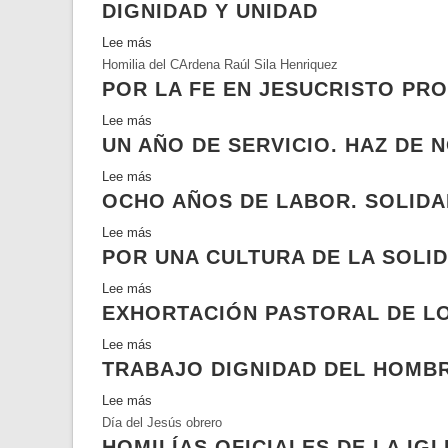
DIGNIDAD Y UNIDAD
de
Maipú
Lee más
sobre
Homilia del CArdena Raúl Sila Henriquez
Dignidad
POR LA FE EN JESUCRISTO P
y
unidad
Lee más
sobre
UN AÑO DE SERVICIO. HAZ DE
Por
la
Lee más
sobre
fe
OCHO AÑOS DE LABOR. SOLIDA
Un
en
año
Jesucristo
Lee más
sobre
de
promovemos
POR UNA CULTURA DE LA SOL
Ocho
servicio.
los
años
Haz
Lee más
sobre
derechos
de
de
EXHORTACIÓN PASTORAL DE LO
Por
humanos.
labor.
nosotros
una
Renovemos
Solidaridad
Lee más
sobre
un
cultura
el
en
TRABAJO DIGNIDAD DEL HOMB
Exhortación
instrumento
de
compromiso
el
pastoral
de
la
Lee más
sobre
dolor
de
tu
solidaridad.
Día del Jesús obrero
Trabajo
y
los
paz
Renovemos
HOMILÍAS OFICIALES DE LA IG
dignidad