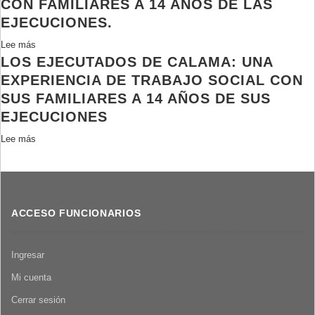
CON FAMILIARES A 14 AÑOS DE LAS
EJECUCIONES.
Lee más
sobre
LOS EJECUTADOS DE CALAMA: UNA
Trabajo
Social
EXPERIENCIA DE TRABAJO SOCIAL CON
y
SUS FAMILIARES A 14 AÑOS DE SUS
Derechos
EJECUCIONES
Humanos:
Compromiso
Lee más
sobre
con
Los
la
ejecutados
dignidad
de
/
Calama:
ACCESO FUNCIONARIOS
Calama:
una
trabajo
experiencia
social
de
Ingresar
con
trabajo
familiares
Mi cuenta
social
a
con
Cerrar sesión
14
sus