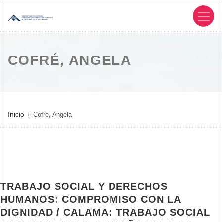
Pasar
al
contenido
principal
COFRÉ, ANGELA
SOBRESCRIBIR
Inicio
Cofré, Angela
ENLACES
DE
AYUDA
A
LA
TRABAJO SOCIAL Y DERECHOS
NAVEGACIÓN
HUMANOS: COMPROMISO CON LA
DIGNIDAD / CALAMA: TRABAJO SOCIAL