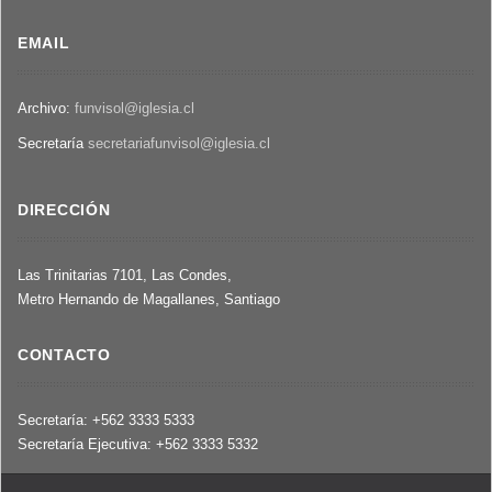
años
familiares
de
a
EMAIL
las
14
ejecuciones.
años
Archivo:
funvisol@iglesia.cl
de
sus
Secretaría
secretariafunvisol@iglesia.cl
ejecuciones
DIRECCIÓN
Las Trinitarias 7101, Las Condes,
Metro Hernando de Magallanes, Santiago
CONTACTO
Secretaría: +562 3333 5333
Secretaría Ejecutiva: +562 3333 5332