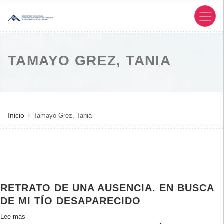
Pasar
al
contenido
principal
TAMAYO GREZ, TANIA
SOBRESCRIBIR
Inicio
Tamayo Grez, Tania
ENLACES
DE
AYUDA
A
LA
RETRATO DE UNA AUSENCIA. EN BUSCA
NAVEGACIÓN
DE MI TÍO DESAPARECIDO
Lee más
sobre