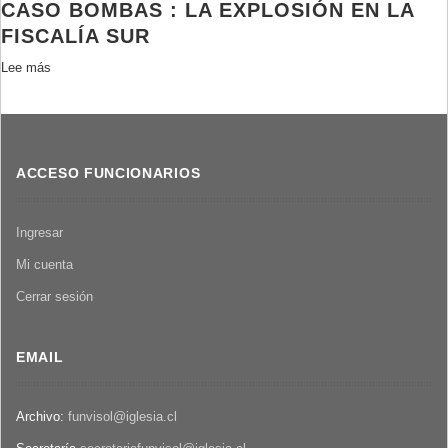
CASO BOMBAS : LA EXPLOSIÓN EN LA
Retrato
de
FISCALÍA SUR
una
Lee más
sobre
ausencia.
Caso
En
bombas
busca
:
de
La
mi
ACCESO FUNCIONARIOS
explosión
tío
en
desaparecido
la
Ingresar
Fiscalía
Mi cuenta
Sur
Cerrar sesión
EMAIL
Archivo:
funvisol@iglesia.cl