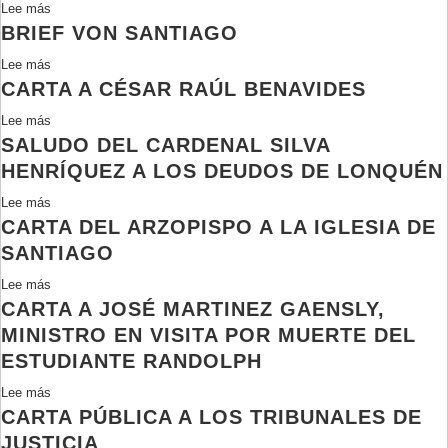
Lee más
sobre
pastorales
para
BRIEF VON SANTIAGO
Carta
de
designación
a
la
de
Lee más
sobre
la
Zona
Ministro
CARTA A CÉSAR RAÚL BENAVIDES
Brief
Agrupación
Oriente
en
von
de
Lee más
del
sobre
Visita
Santiago
Familiares
SALUDO DEL CARDENAL SILVA
Arzobispado
Carta
de
de
a
HENRÍQUEZ A LOS DEUDOS DE LONQUÉN
Detenidos
Santiago
César
Lee más
sobre
Desaparecidos
Raúl
CARTA DEL ARZOPISPO A LA IGLESIA DE
Saludo
Benavides
del
SANTIAGO
Cardenal
Lee más
sobre
Silva
CARTA A JOSÉ MARTINEZ GAENSLY,
Carta
Henríquez
del
MINISTRO EN VISITA POR MUERTE DEL
a
Arzopispo
los
ESTUDIANTE RANDOLPH
a
deudos
Lee más
sobre
la
de
CARTA PÚBLICA A LOS TRIBUNALES DE
Carta
Iglesia
Lonquén
a
de
JUSTICIA