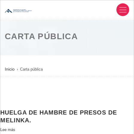
Pasar
al
contenido
principal
CARTA PÚBLICA
SOBRESCRIBIR
Inicio
Carta pública
ENLACES
DE
AYUDA
A
LA
HUELGA DE HAMBRE DE PRESOS DE
NAVEGACIÓN
MELINKA.
Lee más
sobre