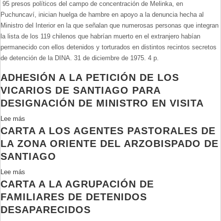
95 presos políticos del campo de concentración de Melinka, en
Huelga
Puchuncaví, inician huelga de hambre en apoyo a la denuncia hecha al
de
Ministro del Interior en la que señalan que numerosas personas que integran
hambre
la lista de los 119 chilenos que habrían muerto en el extranjero habían
de
permanecido con ellos detenidos y torturados en distintos recintos secretos
presos
de detención de la DINA. 31 de diciembre de 1975. 4 p.
de
Melinka.
ADHESIÓN A LA PETICIÓN DE LOS
VICARIOS DE SANTIAGO PARA
DESIGNACIÓN DE MINISTRO EN VISITA
Lee más
sobre
CARTA A LOS AGENTES PASTORALES DE
Adhesión
a
LA ZONA ORIENTE DEL ARZOBISPADO DE
la
SANTIAGO
petición
Lee más
sobre
de
CARTA A LA AGRUPACIÓN DE
Carta
los
a
Vicarios
FAMILIARES DE DETENIDOS
los
de
DESAPARECIDOS
agentes
Santiago