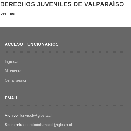
NAVEGACIÓN
DERECHOS JUVENILES DE VALPARAÍSO
Lee más
sobre
Declaración
Publica
/
Comisión
ACCESO FUNCIONARIOS
de
derechos
juveniles
Ingresar
de
Mi cuenta
Valparaíso
Cerrar sesión
EMAIL
Archivo:
funvisol@iglesia.cl
Secretaría
secretariafunvisol@iglesia.cl