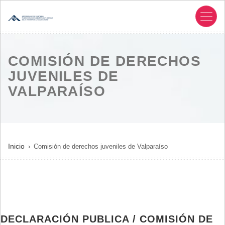
Pasar
al
contenido
principal
COMISIÓN DE DERECHOS
JUVENILES DE
VALPARAÍSO
SOBRESCRIBIR
Inicio
Comisión de derechos juveniles de Valparaíso
ENLACES
DE
AYUDA
A
LA
DECLARACIÓN PUBLICA / COMISIÓN DE