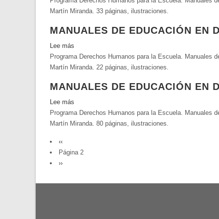
Programa Derechos Humanos para la Escuela. Manuales de 
Manuales
humanos
extranjero
Martín Miranda. 33 páginas, ilustraciones.
de
básicos
Educación
del
MANUALES DE EDUCACIÓN EN 
en
individuo
Derechos
Lee más
sobre
Humanos.
Programa Derechos Humanos para la Escuela. Manuales de 
Manuales
Artes
Martín Miranda. 22 páginas, ilustraciones.
de
plásticas,
Educación
MANUALES DE EDUCACIÓN EN 
educación
en
técnico
Derechos
Lee más
sobre
manual
Humanos.
Programa Derechos Humanos para la Escuela. Manuales de 
Manuales
y
Filosofía
Martín Miranda. 80 páginas, ilustraciones.
de
educación
Educación
PAGINACIÓN
musical
Página
‹‹
en
anterior
Página 2
Derechos
Siguiente
››
Humanos.
página
Ciencias
sociales