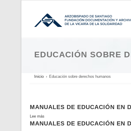
Pasar
al
contenido
principal
EDUCACIÓN SOBRE 
SOBRESCRIBIR
Inicio
Educación sobre derechos humanos
ENLACES
DE
AYUDA
MANUALES DE EDUCACIÓN EN
A
LA
Lee más
sobre
NAVEGACIÓN
MANUALES DE EDUCACIÓN EN 
Manuales
de