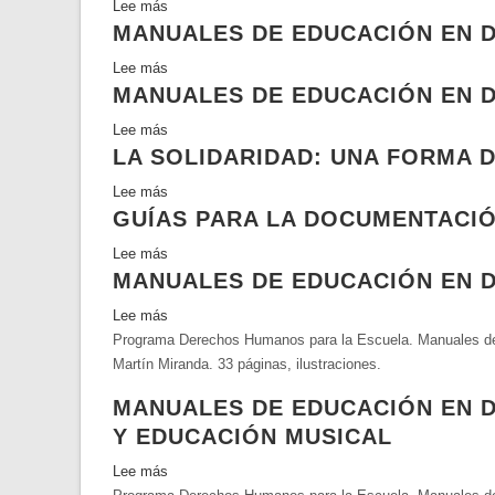
Lee más
sobre
educación
MANUALES DE EDUCACIÓN EN 
Manuales
en
de
Derechos
Lee más
sobre
educación
Humanos
MANUALES DE EDUCACIÓN EN 
Manuales
en
de
Derechos
Lee más
sobre
educación
Humanos.Castellano
LA SOLIDARIDAD: UNA FORMA D
Manuales
en
de
Derechos
Lee más
sobre
educación
Humanos.
GUÍAS PARA LA DOCUMENTACIÓ
La
en
Religión
solidaridad:
Derechos
Lee más
sobre
una
Humanos.
MANUALES DE EDUCACIÓN EN 
Guías
forma
Preescolar
para
de
Lee más
sobre
y
la
evangelizar
Programa Derechos Humanos para la Escuela. Manuales de 
Manuales
Básica
documentación
y
Martín Miranda. 33 páginas, ilustraciones.
de
de
participar
Educación
violaciones
MANUALES DE EDUCACIÓN EN 
en
en
a
Y EDUCACIÓN MUSICAL
la
Derechos
los
Iglesia
Humanos.
Lee más
sobre
derechos
Idioma