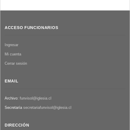
Informe
sobre
Tres
Álamos
ACCESO FUNCIONARIOS
Ingresar
Mi cuenta
Cerrar sesión
EMAIL
Archivo:
funvisol@iglesia.cl
Secretaría
secretariafunvisol@iglesia.cl
DIRECCIÓN