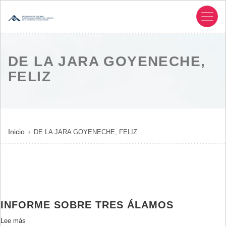
Pasar
al
contenido
principal
DE LA JARA GOYENECHE,
FELIZ
SOBRESCRIBIR
Inicio
DE LA JARA GOYENECHE, FELIZ
ENLACES
DE
AYUDA
A
LA
INFORME SOBRE TRES ÁLAMOS
NAVEGACIÓN
Lee más
sobre