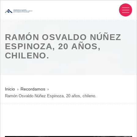
Pasar
al
contenido
principal
RAMÓN OSVALDO NÚÑEZ
ESPINOZA, 20 AÑOS,
CHILENO.
SOBRESCRIBIR
Inicio
Recordamos
Ramón Osvaldo Núñez Espinoza, 20 años, chileno.
ENLACES
DE
AYUDA
A
LA