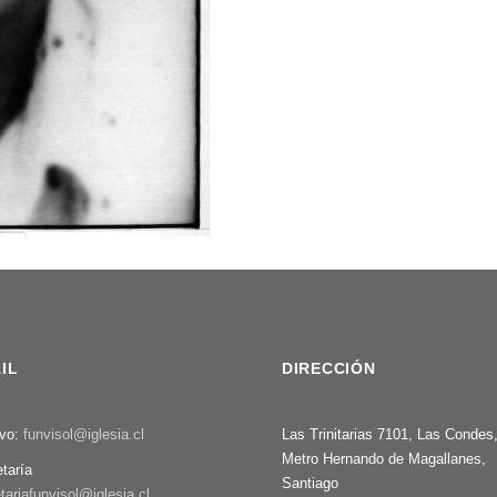
IL
DIRECCIÓN
ivo:
funvisol@iglesia.cl
Las Trinitarias 7101, Las Condes
Metro Hernando de Magallanes,
etaría
Santiago
tariafunvisol@iglesia.cl