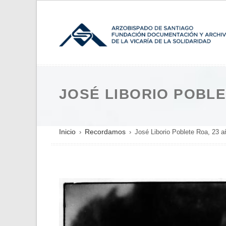
Pasar
al
contenido
principal
JOSÉ LIBORIO POBLE
SOBRESCRIBIR
Inicio
Recordamos
José Liborio Poblete Roa, 23 añ
ENLACES
DE
AYUDA
A
LA
NAVEGACIÓN