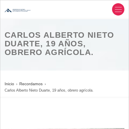
Pasar
al
contenido
principal
CARLOS ALBERTO NIETO
DUARTE, 19 AÑOS,
OBRERO AGRÍCOLA.
SOBRESCRIBIR
Inicio
Recordamos
Carlos Alberto Nieto Duarte, 19 años, obrero agrícola.
ENLACES
DE
AYUDA
A
LA