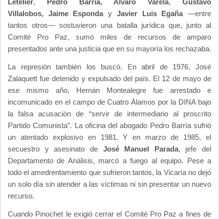
Letelier
,
Pedro Barría, Álvaro Varela
,
Gustavo
Villalobos,
Jaime Esponda
y
Javier Luis Egaña
—entre
tantos otros— sostuvieron una batalla jurídica que, junto al
Comité Pro Paz, sumó miles de recursos de amparo
presentados ante una justicia que en su mayoría los rechazaba.
La represión también los buscó. En abril de 1976, José
Zalaquett fue detenido y expulsado del país. El 12 de mayo de
ese mismo año, Hernán Montealegre fue arrestado e
incomunicado en el campo de Cuatro Álamos por la DINA bajo
la falsa acusación de “servir de intermediario al proscrito
Partido Comunista”. La oficina del abogado Pedro Barría sufrió
un atentado explosivo en 1981. Y en marzo de 1985, el
secuestro y asesinato de
José Manuel Parada
, jefe del
Departamento de Análisis, marcó a fuego al equipo. Pese a
todo el amedrentamiento que sufrieron tantos, la Vicaría no dejó
un solo día sin atender a las víctimas ni sin presentar un nuevo
recurso.
Cuando Pinochet le exigió cerrar el Comité Pro Paz a fines de