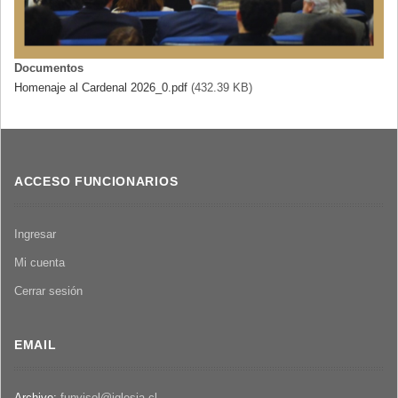
Documentos
Homenaje al Cardenal 2026_0.pdf
(432.39 KB)
ACCESO FUNCIONARIOS
Ingresar
Mi cuenta
Cerrar sesión
EMAIL
Archivo:
funvisol@iglesia.cl