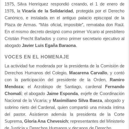
1975, Silva Henríquez respondió creando, el 1 de enero de
1976, la
Vicaría de la Solidaridad
, protegida por el Derecho
Canónico, e instalada en el antiguo palacio episcopal de la
Plaza de Armas. “Más oficial, imposible”, remataba don Raúl.
En el mismo decreto designó como primer Vicario al presbítero
Cristián Precht Bañados y como primer secretario ejecutivo al
abogado
Javier Luis Egaña Baraona
.
VOCES EN EL HOMENAJE
La actividad fue moderada por la presidenta de la Comisión de
Derechos Humanos del Colegio,
Macarena Carvallo
, y contó
con la participación del presidente de la Orden,
Ramiro
Mendoza
; el Arzobispo de Santiago, cardenal
Fernando
Chomalí
; el abogado
Jaime Esponda
, exjefe de Coordinación
Nacional de la Vicaría; y
Maximiliano Silva Baeza
, abogado y
sobrino nieto del Cardenal, quien compartió una mirada íntima
del pastor. Asistieron además la presidenta de la Corte
Suprema,
Gloria Ana Chevesich
; representantes del Ministerio
de Justicia y Derechos Humanos y decanos de Derecho.