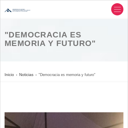
Pasar
al
contenido
principal
"DEMOCRACIA ES
MEMORIA Y FUTURO"
SOBRESCRIBIR
Inicio
Noticias
"Democracia es memoria y futuro"
ENLACES
DE
AYUDA
A
LA
NAVEGACIÓN