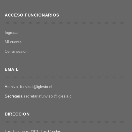
ACCESO FUNCIONARIOS
Ingresar
Mi cuenta
Cerrar sesión
EMAIL
Archivo:
funvisol@iglesia.cl
Secretaría
secretariafunvisol@iglesia.cl
DIRECCIÓN
Las Trinitarias 7101, Las Condes,