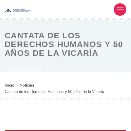
Pasar
al
contenido
principal
CANTATA DE LOS
DERECHOS HUMANOS Y 50
AÑOS DE LA VICARÍA
SOBRESCRIBIR
Inicio
Noticias
Cantata de los Derechos Humanos y 50 años de la Vicaría
ENLACES
DE
AYUDA
A
LA