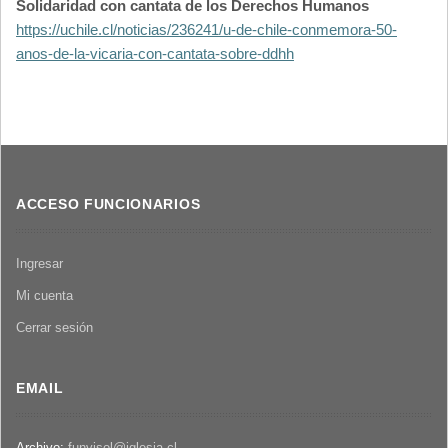
Solidaridad con cantata de los Derechos Humanos
https://uchile.cl/noticias/236241/u-de-chile-conmemora-50-
anos-de-la-vicaria-con-cantata-sobre-ddhh
ACCESO FUNCIONARIOS
Ingresar
Mi cuenta
Cerrar sesión
EMAIL
Archivo:
funvisol@iglesia.cl