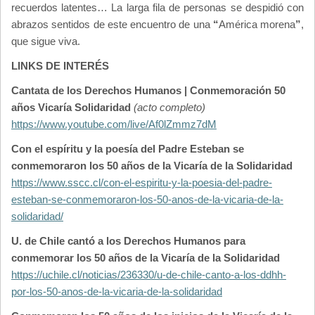
recuerdos latentes… La larga fila de personas se despidió con
abrazos sentidos de este encuentro de una
“
América morena
”
,
que sigue viva.
LINKS DE INTERÉS
Cantata de los Derechos Humanos | Conmemoración 50
años Vicaría Solidaridad
(acto completo)
https://www.youtube.com/live/Af0lZmmz7dM
Con el espíritu y la poesía del Padre Esteban se
conmemoraron los 50 años de la Vicaría de la Solidaridad
https://www.sscc.cl/con-el-espiritu-y-la-poesia-del-padre-
esteban-se-conmemoraron-los-50-anos-de-la-vicaria-de-la-
solidaridad/
U. de Chile cantó a los Derechos Humanos para
conmemorar los 50 años de la Vicaría de la Solidaridad
https://uchile.cl/noticias/236330/u-de-chile-canto-a-los-ddhh-
por-los-50-anos-de-la-vicaria-de-la-solidaridad