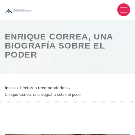
Pasar
al
contenido
principal
ENRIQUE CORREA, UNA
BIOGRAFÍA SOBRE EL
PODER
SOBRESCRIBIR
Inicio
Lecturas recomendadas
Enrique Correa, una biografía sobre el poder
ENLACES
DE
AYUDA
A
LA