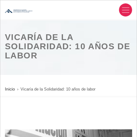
Pasar
al
contenido
principal
VICARÍA DE LA
SOLIDARIDAD: 10 AÑOS DE
LABOR
SOBRESCRIBIR
Inicio
Vicaría de la Solidaridad: 10 años de labor
ENLACES
DE
AYUDA
A
LA