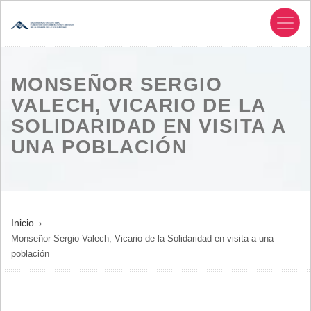
Pasar
al
contenido
principal
MONSEÑOR SERGIO
VALECH, VICARIO DE LA
SOLIDARIDAD EN VISITA A
UNA POBLACIÓN
SOBRESCRIBIR
Inicio
Monseñor Sergio Valech, Vicario de la Solidaridad en visita a una
ENLACES
población
DE
AYUDA
A