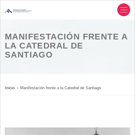
Pasar
al
contenido
principal
MANIFESTACIÓN FRENTE A
LA CATEDRAL DE
SANTIAGO
SOBRESCRIBIR
Inicio
Manifestación frente a la Catedral de Santiago
ENLACES
DE
AYUDA
A
LA