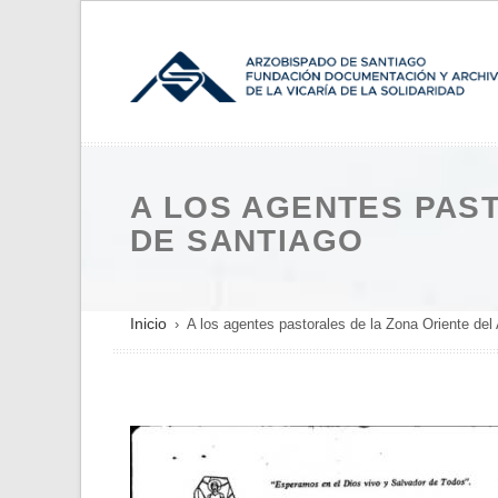
Pasar
al
contenido
principal
A LOS AGENTES PAS
DE SANTIAGO
SOBRESCRIBIR
Inicio
A los agentes pastorales de la Zona Oriente de
ENLACES
DE
AYUDA
A
LA