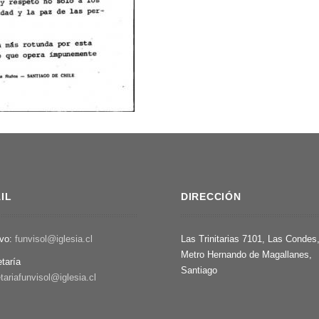
IL
DIRECCIÓN
ivo:
funvisol@iglesia.cl
Las Trinitarias 7101, Las Condes
Metro Hernando de Magallanes,
etaría
Santiago
tariafunvisol@iglesia.cl