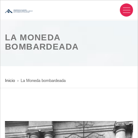
Pasar
al
contenido
principal
LA MONEDA
BOMBARDEADA
SOBRESCRIBIR
Inicio
La Moneda bombardeada
ENLACES
DE
AYUDA
A
LA
NAVEGACIÓN