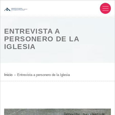
Pasar
al
contenido
principal
ENTREVISTA A
PERSONERO DE LA
IGLESIA
SOBRESCRIBIR
Inicio
Entrevista a personero de la Iglesia
ENLACES
DE
AYUDA
A
LA